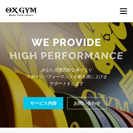
コ
ン
メニュー
テ
ン
ツ
へ
トップ
パーソナルトレーナー
キャンペーン情報
ス
WE PROVIDE
キ
ッ
HIGH PERFORMANCE
プ
公式SNS
営業時間
アクセス
あなたの理想的な体づくり
スポーツパフォーマンスを最大限に上げる
サポートをします
サービス内容
お問い合わせ